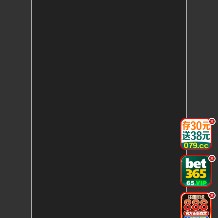
.
.
.